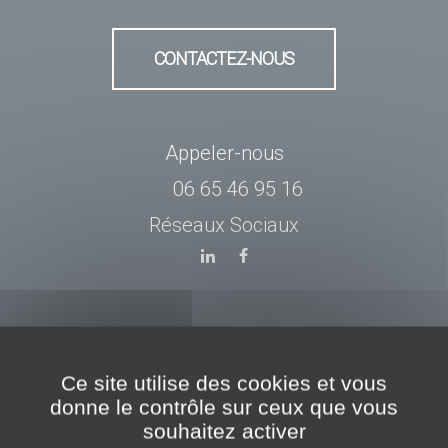
CONTACTEZ-NOUS
Appeler-nous
06 65 46 95 16
Réseaux Sociaux
Ce site utilise des cookies et vous
Produits
donne le contrôle sur ceux que vous
souhaitez activer
Conception / Création